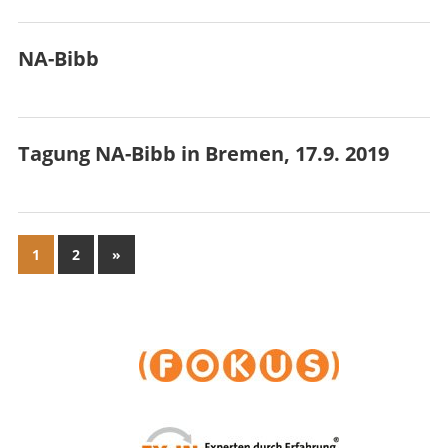
NA-Bibb
Tagung NA-Bibb in Bremen, 17.9. 2019
Seitennummerierung
Nächste
1
2
»
der
Beiträge
Beiträge