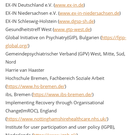
EX-IN Deutschland e.V. (
www.ex-in.de
)
EX-IN Niedersachsen e.V. (
www.ex-in-niedersachsen.de
)
EX-IN Schleswig-Holstein (
www.dgsp-sh.de
)
Gesundheitstreff West (
www.gtp-west.de
)
Global Initiative on Psychiatry(GIP), Bulgarien (
https://fgip-
global.org/
)
Gemeindepsychiatrischer Verband (GPV) West, Mitte, Süd,
Nord
Harrie van Haaster
Hochschule Bremen, Fachbereich Soziale Arbeit
(
https://www.hs-bremen.de/
)
ibs, Bremen (
https://www.ibs-bremen.de/
)
Implementing Recovery through Organisational
Change(ImROC), England
(
https://www.nottinghamshirehealthcare.nhs.uk/
)
Institute for user participation and user policy (IGPB),
Niederlande (
https://www.igpb.nl/
)