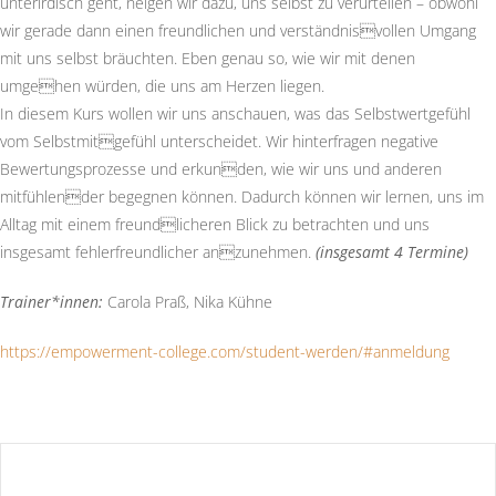
unterirdisch geht, neigen wir dazu, uns selbst zu verurteilen – obwohl
wir gerade dann einen freundlichen und verständnisvollen Umgang
mit uns selbst bräuchten. Eben genau so, wie wir mit denen
umgehen würden, die uns am Herzen liegen.
In diesem Kurs wollen wir uns anschauen, was das Selbstwertgefühl
vom Selbstmitgefühl unterscheidet. Wir hinterfragen negative
Bewertungsprozesse und erkunden, wie wir uns und anderen
mitfühlender begegnen können. Dadurch können wir lernen, uns im
Alltag mit einem freundlicheren Blick zu betrachten und uns
insgesamt fehlerfreundlicher anzunehmen.
(insgesamt 4 Termine)
Trainer*innen:
Carola Praß, Nika Kühne
https://empowerment-college.com/student-werden/#anmeldung