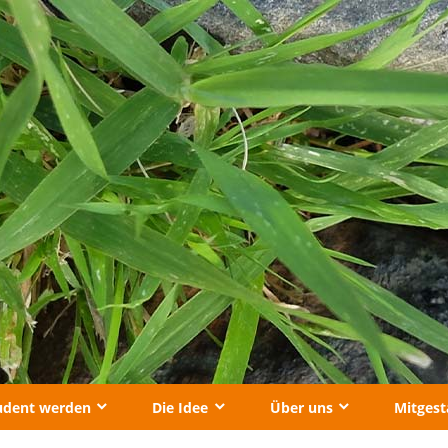
udent werden
Die Idee
Über uns
Mitgest