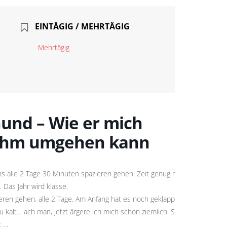
EINTÄGIG / MEHRTÄGIG
Mehrtägig
und – Wie er mich
t ihm umgehen kann
s alle 2 Tage 30 Minuten spazieren gehen. Zeit genug habe
 Das Jahr wird klasse.
ren gehen, alle 2 Tage. Am Anfang hat es noch geklappt,
kalt… ach man, jetzt ärgere ich mich schon ziemlich. Soll ich
t …