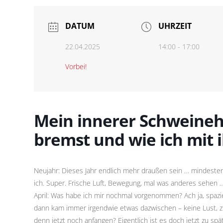
DATUM
UHRZEIT
22.04.2025
14:00 - 17:00
Vorbei!
Mein innerer Schweineh
bremst und wie ich mi
Neujahr: Dieses Jahr endlich mehr draußen sein … mindesten
ich. Super. Frische Luft, Bewegung, mal was anderes sehen …
April: Was habe ich mir nochmal vorgenommen? Ach ja, spazie
dann kam immer irgendwie etwas dazwischen – keine Lust, zu 
denn jetzt noch anfangen? Eigentlich ist es doch jetzt zu spä